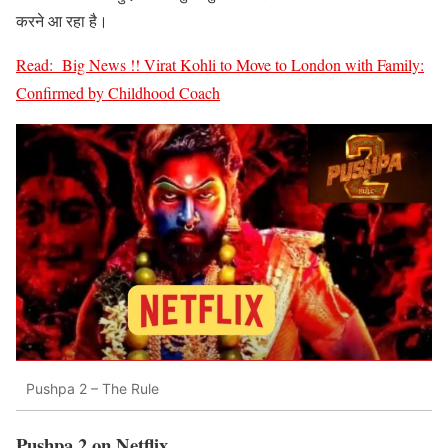
करने आ रहा है
।
Read:
Big News !! Virat Kohli to Move to London with Family:
Confirmed by Childhood Coach
Pushpa 2 – The Rule
Pushpa 2 on Netflix