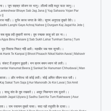
 जाना।। जुग सहस्र जोजन पर भानु। लील्यो ताहि मधुर फल जानू।।
ankeshwar Bhaye Sab Jag Jana || Yug Sahasra Yojan Par
 ||
चरज नाहीं।। दुर्गम काज जगत के जेते। सुगम अनुग्रह तुम्हरे तेते।।
adhi Langhi Gaye Achraj Nahee || Durgam Kaj Jagat Ke Jete |
।। सब सुख लहै तुम्हारी सरना। तुम रच्छक काहू को डर ना।।
Agya Binu Paisare || Sab Sukh Lahai Tumhari Sarna | Tum
।। भूत पिसाच निकट नहिं आवै। महाबीर जब नाम सुनावै।।
 Hank Te Kanpai || Bhoot Pisaach Nikat Nahin Aavai | Mahavir
। संकट तें हनुमान छुड़ावै। मन क्रम बचन ध्यान जो लावै।।
irantar Hanumat Beera || Sankat Se Hanuman Chhudavai | Man
म साजा।। और मनोरथ जो कोई लावै। सोई अमित जीवन फल पावै।।
aj Sakal Tum Saja || Aur Manorath Jo Koi Lavai | Soi Amit
ारा।। साधु संत के तुम रखवारे।। असुर निकन्दन राम दुलारे।।
siddh Jagat Ujiyara || Sadhu Sant Ke Tum Rakhware | Asur
माता।। राम रसायन तुम्हरे पासा। सदा रहो रघुपति के दासा।।