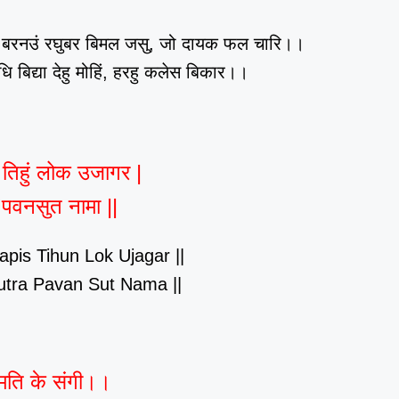
ि। बरनउं रघुबर बिमल जसु, जो दायक फल चारि।।
धि बिद्या देहु मोहिं, हरहु कलेस बिकार।।
तिहुं लोक उजागर |
 पवनसुत नामा ||
pis Tihun Lok Ujagar ||
utra Pavan Sut Nama ||
ुमति के संगी।।