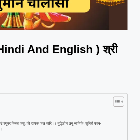
ndi And English ) श्री
उं रघुबर बिमल जसु, जो दायक फल चारि।। बुद्धिहीन तनु जानिके, सुमिरौं पवन-
र।।