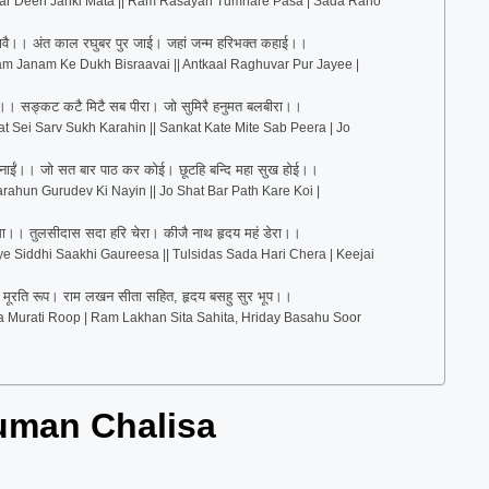
 Var Deen Janki Mata || Ram Rasayan Tumhare Pasa | Sada Raho
रावै।। अंत काल रघुबर पुर जाई। जहां जन्म हरिभक्त कहाई।।
 Janam Ke Dukh Bisraavai || Antkaal Raghuvar Pur Jayee |
ई।। सङ्कट कटै मिटै सब पीरा। जो सुमिरै हनुमत बलबीरा।।
t Sei Sarv Sukh Karahin || Sankat Kate Mite Sab Peera | Jo
ी नाईं।। जो सत बार पाठ कर कोई। छूटहि बन्दि महा सुख होई।।
rahun Gurudev Ki Nayin || Jo Shat Bar Path Kare Koi |
रीसा।। तुलसीदास सदा हरि चेरा। कीजै नाथ हृदय महं डेरा।।
 Siddhi Saakhi Gaureesa || Tulsidas Sada Hari Chera | Keejai
मूरति रूप। राम लखन सीता सहित, हृदय बसहु सुर भूप।।
 Murati Roop | Ram Lakhan Sita Sahita, Hriday Basahu Soor
numan Chalisa