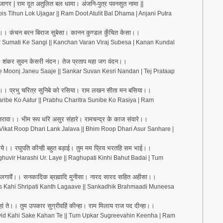
ागर | राम दूत अतुलित बल धामा। अंजनि-पुत्र पवनसुत नामा ||
s Tihun Lok Ujagar || Ram Doot Atulit Bal Dhama | Anjani Putra
गी।। कंचन बरन बिराज सुबेसा। कानन कुण्डल कुँचित केसा।।
r Sumati Ke Sangi || Kanchan Varan Viraj Subesa | Kanan Kundal
।। शंकर सुवन केसरी नंदन। तेज प्रताप महा जग वंदन।।
e Moonj Janeu Saaje || Sankar Suvan Kesri Nandan | Tej Prataap
ुर।। प्रभु चरित्र सुनिबे को रसिया। राम लखन सीता मन बसिया।।
aribe Ko Aatur || Prabhu Charitra Sunibe Ko Rasiya | Ram
 जरावा।। भीम रूप धरि असुर संहारे। रामचन्द्र के काज संवारे।।
ikat Roop Dhari Lank Jalava || Bhim Roop Dhari Asur Sanhare |
े।। रघुपति कीन्ही बहुत बड़ाई। तुम मम प्रिय भरतहि सम भाई।।
huvir Harashi Ur. Laye || Raghupati Kinhi Bahut Badai | Tum
ठ लगावैं।। सनकादिक ब्रह्मादि मुनीसा। नारद सारद सहित अहीसा।।
 Kahi Shripati Kanth Lagaave || Sankadhik Brahmaadi Muneesa
ं ते।। तुम उपकार सुग्रीवहिं कीन्हा। राम मिलाय राज पद दीन्हा।।
vid Kahi Sake Kahan Te || Tum Upkar Sugreevahin Keenha | Ram