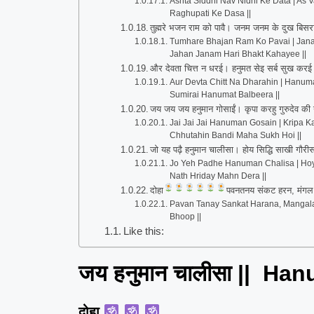
Ashta Siddhi Nav Nidhi Ke Data | As
Raghupati Ke Dasa ||
तुह्मरे भजन राम को पावै। जनम जनम के दुख बिस
Tumhare Bhajan Ram Ko Pavai | Janam
Jahan Janam Hari Bhakt Kahayee ||
और देवता चित्त न धरई। हनुमत सेइ सर्ब सुख कर
Aur Devta Chitt Na Dharahin | Hanuma
Sumirai Hanumat Balbeera ||
जय जय जय हनुमान गोसाईं। कृपा करहु गुरुदेव क
Jai Jai Jai Hanuman Gosain | Kripa Ka
Chhutahin Bandi Maha Sukh Hoi ||
जो यह पढ़ै हनुमान चालीसा। होय सिद्धि साखी गौ
Jo Yeh Padhe Hanuman Chalisa | Hoye
Nath Hriday Mahn Dera ||
दोहा
पवनतनय संकट हरन, मंगल 
Pavan Tanay Sankat Harana, Mangala
Bhoop ||
Like this:
जय हनुमान चालीसा || Ha
दोहा