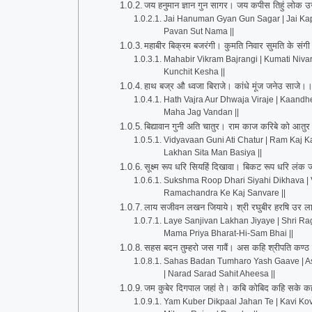
जय हनुमान ज्ञान गुन सागर। जय कपीस तिहुं लोक उज
Jai Hanuman Gyan Gun Sagar | Jai Kapi
Pavan Sut Nama ||
महाबीर बिक्रम बजरंगी। कुमति निवार सुमति के सं
Mahabir Vikram Bajrangi | Kumati Niva
Kunchit Kesha ||
हाथ बज्र औ ध्वजा बिराजे। कांधे मूंज जनेउ साजे
Hath Vajra Aur Dhwaja Viraje | Kaandh
Maha Jag Vandan ||
बिद्यावान गुनी अति चातुर। राम काज करिबे को आत
Vidyavaan Guni Ati Chatur | Ram Kaj K
Lakhan Sita Man Basiya ||
सूक्ष्म रूप धरि सियहिं दिखावा। बिकट रूप धरि लंक
Sukshma Roop Dhari Siyahi Dikhava | V
Ramachandra Ke Kaj Sanvare ||
लाय सजीवन लखन जियाये। श्री रघुबीर हरषि उर लाय
Laye Sanjivan Lakhan Jiyaye | Shri Rag
Mama Priya Bharat-Hi-Sam Bhai ||
सहस बदन तुम्हरो जस गावैं। अस कहि श्रीपति कण्
Sahas Badan Tumharo Yash Gaave | As
| Narad Sarad Sahit Aheesa ||
जम कुबेर दिगपाल जहां ते। कबि कोबिद कहि सके कहा
Yam Kuber Dikpaal Jahan Te | Kavi Ko