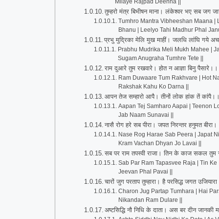
Milaye Rajpad Deenha ||
तुम्हरो मंत्र बिभीषन माना। लंकेश्वर भए सब जग
Tumhro Mantra Vibheeshan Maana | L
Bhanu | Leelyo Tahi Madhur Phal Janu
प्रभु मुद्रिका मेलि मुख माहीं। जलधि लांघि गये अ
Prabhu Mudrika Meli Mukh Mahee | Jal
Sugam Anugraha Tumhre Tete ||
राम दुआरे तुम रखवारे। होत न आज्ञा बिनु पैसारे
Ram Duwaare Tum Rakhvare | Hot Na 
Rakshak Kahu Ko Darna ||
आपन तेज सम्हारो आपै। तीनों लोक हांक तें कांपै
Aapan Tej Samharo Aapai | Teenon Lok
Jab Naam Sunavai ||
नासै रोग हरे सब पीरा। जपत निरन्तर हनुमत बीरा।
Nase Rog Harae Sab Peera | Japat N
Kram Vachan Dhyan Jo Lavai ||
सब पर राम तपस्वी राजा। तिन के काज सकल तु
Sab Par Ram Tapasvee Raja | Tin Ke K
Jeevan Phal Pavai ||
चारों जुग परताप तुम्हारा। है परसिद्ध जगत उजिय
Charon Jug Partap Tumhara | Hai Par
Nikandan Ram Dulare ||
अष्टसिद्धि नौ निधि के दाता। अस बर दीन जानकी 