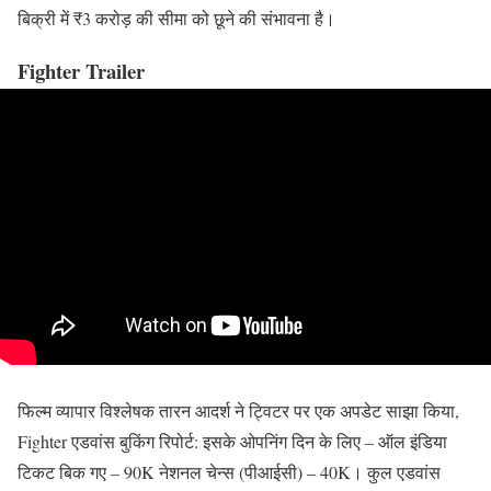
बिक्री में ₹3 करोड़ की सीमा को छूने की संभावना है।
Fighter Trailer
फिल्म व्यापार विश्लेषक तारन आदर्श ने ट्विटर पर एक अपडेट साझा किया,
Fighter एडवांस बुकिंग रिपोर्ट: इसके ओपनिंग दिन के लिए – ऑल इंडिया
टिकट बिक गए – 90K नेशनल चेन्स (पीआईसी) – 40K। कुल एडवांस