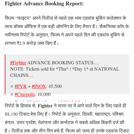
Fighter Advance Booking Report:
फिल्म “फाइटर” अपने रिलीज़ से पहले एक भव्य एडवांस बुकिंग कलेक्शन के
साथ बॉक्स ऑफिस में एक बड़ी ओपनिंग के लिए तैयार है। सैकनिल्क.कॉम के
नवीनतम रिपोर्ट के अनुसार, फिल्म ने अपने पहले दिन की एडवांस बुकिंग से
लगभग ₹2.9 करोड़ जमा किए हैं।
#Fighter
ADVANCE BOOKING STATUS…
NOTE: Tickets sold for *Thu* / *Day 1* at NATIONAL
CHAINS…
⭐️
#PVR
+
#INOX
: 45,500
⭐️
#Cinepolis
: 10,000
⭐️ Total: 55,500 tickets sold
#HrithikRoshan
Fighter
रिपोर्ट के हिसाब से,
ने भारत भर में आने वाले दिन के लिए पहले ही
#DeepikaPadukone
#AnilKapoor
#SiddharthAnand
88,190 टिकट बेच लिए हैं। रिपोर्ट के अनुसार, दिल्ली, महाराष्ट्र, पश्चिम
pic.twitter.com/Pzv2SfZWqe
बंगाल, उत्तर प्रदेश, तेलंगाना और कर्नाटक ने सबसे अधिक बिक्री दर्ज की
— taran adarsh (@taran_adarsh)
January 23, 2024
है। रिलीज़ तक और तीन दिन बचे हैं, फिल्म को जल्द ही उनके एडवांस टिकट