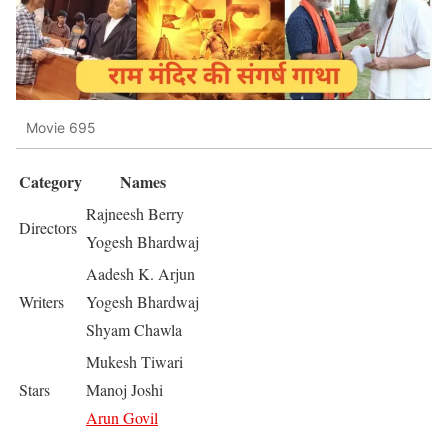
Movie 695
Category
Names
Rajneesh Berry
Directors
Yogesh Bhardwaj
Aadesh K. Arjun
Writers
Yogesh Bhardwaj
Shyam Chawla
Mukesh Tiwari
Stars
Manoj Joshi
Arun Govil