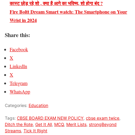
कास्ट छोड़ रहे शो , क्या है आगे का भविष्य, शो होगा बंद ?
Fire Boltt Dream Smart watch: The Smartphone on Your
Wrist in 2024
Share this:
Facebook
X
LinkedIn
X
Telegram
WhatsApp
Categories:
Education
Tags:
CBSE BOARD EXAM NEW POLICY
,
cbse exam twice
,
Ditch the Rote
,
Get It All
,
MCQ
,
Merit Lists
,
strongBeyond
Streams
,
Tick It Right