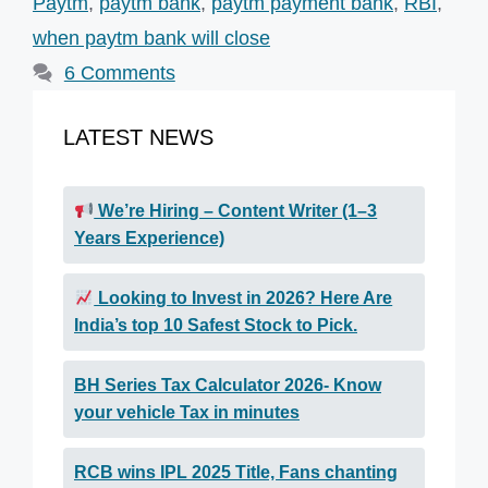
Paytm
,
paytm bank
,
paytm payment bank
,
RBI
,
when paytm bank will close
6 Comments
LATEST NEWS
We’re Hiring – Content Writer (1–3
Years Experience)
Looking to Invest in 2026? Here Are
India’s top 10 Safest Stock to Pick.
BH Series Tax Calculator 2026- Know
your vehicle Tax in minutes
RCB wins IPL 2025 Title, Fans chanting