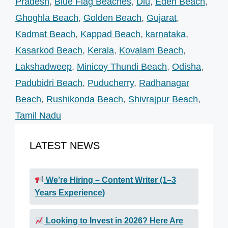
Pradesh
,
Blue Flag Beaches
,
Diu
,
Eden Beach
,
Ghoghla Beach
,
Golden Beach
,
Gujarat
,
Kadmat Beach
,
Kappad Beach
,
karnataka
,
Kasarkod Beach
,
Kerala
,
Kovalam Beach
,
Lakshadweep
,
Minicoy Thundi Beach
,
Odisha
,
Padubidri Beach
,
Puducherry
,
Radhanagar
Beach
,
Rushikonda Beach
,
Shivrajpur Beach
,
Tamil Nadu
LATEST NEWS
We’re Hiring – Content Writer (1–3
Years Experience)
Looking to Invest in 2026? Here Are