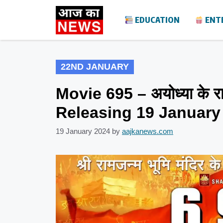
Skip
EDUCATION
ENT
to
content
22ND JANUARY
Movie 695 – अयोध्या के राम 
Releasing 19 January
19 January 2024
by
aajkanews.com