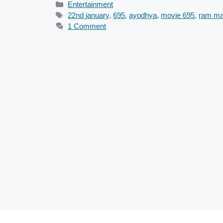
Categories
Entertainment
Tags
22nd january
,
695
,
ayodhya
,
movie 695
,
ram ma
1 Comment