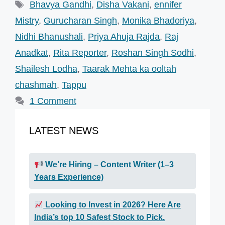
Tags
Bhavya Gandhi
,
Disha Vakani
,
ennifer
Mistry
,
Gurucharan Singh
,
Monika Bhadoriya
,
Nidhi Bhanushali
,
Priya Ahuja Rajda
,
Raj
Anadkat
,
Rita Reporter
,
Roshan Singh Sodhi
,
Shailesh Lodha
,
Taarak Mehta ka ooltah
chashmah
,
Tappu
1 Comment
LATEST NEWS
We’re Hiring – Content Writer (1–3
Years Experience)
Looking to Invest in 2026? Here Are
India’s top 10 Safest Stock to Pick.