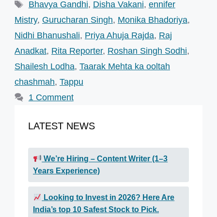
Tags
Bhavya Gandhi
,
Disha Vakani
,
ennifer
Mistry
,
Gurucharan Singh
,
Monika Bhadoriya
,
Nidhi Bhanushali
,
Priya Ahuja Rajda
,
Raj
Anadkat
,
Rita Reporter
,
Roshan Singh Sodhi
,
Shailesh Lodha
,
Taarak Mehta ka ooltah
chashmah
,
Tappu
1 Comment
LATEST NEWS
We’re Hiring – Content Writer (1–3
Years Experience)
Looking to Invest in 2026? Here Are
India’s top 10 Safest Stock to Pick.