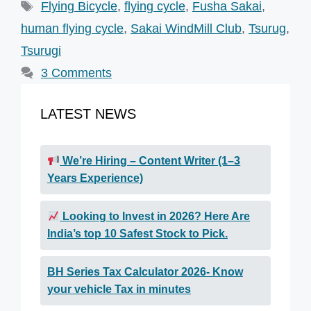
Tags
Flying Bicycle
,
flying cycle
,
Fusha Sakai
,
human flying cycle
,
Sakai WindMill Club
,
Tsurug
,
Tsurugi
3 Comments
LATEST NEWS
We’re Hiring – Content Writer (1–3
Years Experience)
Looking to Invest in 2026? Here Are
India’s top 10 Safest Stock to Pick.
BH Series Tax Calculator 2026- Know
your vehicle Tax in minutes