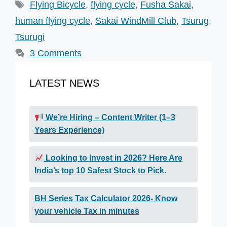
Tags
Flying Bicycle
,
flying cycle
,
Fusha Sakai
,
human flying cycle
,
Sakai WindMill Club
,
Tsurug
,
Tsurugi
3 Comments
LATEST NEWS
We’re Hiring – Content Writer (1–3
Years Experience)
Looking to Invest in 2026? Here Are
India’s top 10 Safest Stock to Pick.
BH Series Tax Calculator 2026- Know
your vehicle Tax in minutes