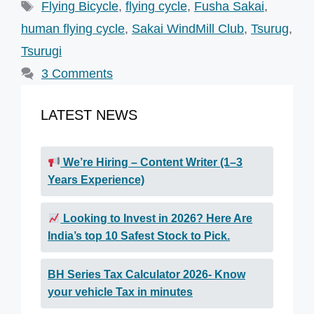
Tags
Flying Bicycle
,
flying cycle
,
Fusha Sakai
,
human flying cycle
,
Sakai WindMill Club
,
Tsurug
,
Tsurugi
3 Comments
LATEST NEWS
We’re Hiring – Content Writer (1–3
Years Experience)
Looking to Invest in 2026? Here Are
India’s top 10 Safest Stock to Pick.
BH Series Tax Calculator 2026- Know
your vehicle Tax in minutes